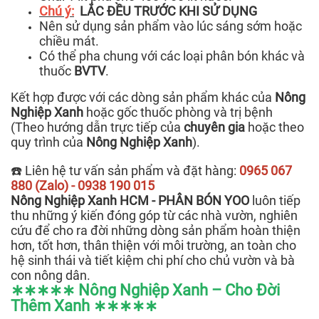
Chú ý:
LẮC ĐỀU TRƯỚC KHI SỬ DỤNG
Nên sử dụng sản phẩm vào lúc sáng sớm hoặc
chiều mát.
Có thể pha chung với các loại phân bón khác và
thuốc
BVTV
.
Kết hợp được với các dòng sản phẩm khác của
Nông
Nghiệp Xanh
hoặc gốc thuốc phòng và trị bệnh
(Theo hướng dẫn trực tiếp của
chuyên gia
hoặc theo
quy trình của
Nông Nghiệp Xanh
).
☎️ Liên hệ tư vấn sản phẩm và đặt hàng:
0965 067
880 (Zalo) - 0938 190 015
Nông Nghiệp Xanh HCM - PHÂN BÓN YOO
luôn tiếp
thu những ý kiến đóng góp từ các nhà vườn, nghiên
cứu để cho ra đời những dòng sản phẩm hoàn thiện
hơn, tốt hơn, thân thiện với môi trường, an toàn cho
hệ sinh thái và tiết kiệm chi phí cho chủ vườn và bà
con nông dân.
∗∗∗∗∗ Nông Nghiệp Xanh – Cho Đời
Thêm Xanh ∗∗∗∗∗