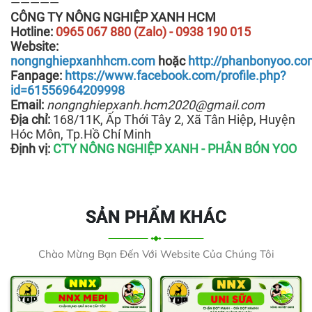
—————
CÔNG TY NÔNG NGHIỆP XANH HCM
Hotline:
0965 067 880 (Zalo) - 0938 190 015
Website:
nongnghiepxanhhcm.com
hoặc
http://phanbonyoo.c
Fanpage:
https://www.facebook.com/profile.php?
id=61556964209998
Email:
nongnghiepxanh.hcm2020@gmail.com
Địa chỉ:
168/11K, Ấp Thới Tây 2, Xã Tân Hiệp, Huyện
Hóc Môn, Tp.Hồ Chí Minh
Định vị:
CTY NÔNG NGHIỆP XANH - PHÂN BÓN YOO
SẢN PHẨM KHÁC
Chào Mừng Bạn Đến Với Website Của Chúng Tôi