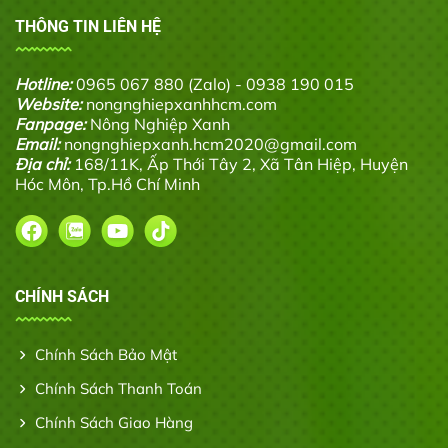
THÔNG TIN LIÊN HỆ
Hotline:
0965 067 880 (Zalo) - 0938 190 015
Website:
nongnghiepxanhhcm.com
Fanpage:
Nông Nghiệp Xanh
Email:
nongnghiepxanh.hcm2020@gmail.com
Địa chỉ:
168/11K, Ấp Thới Tây 2, Xã Tân Hiệp, Huyện
Hóc Môn, Tp.Hồ Chí Minh
CHÍNH SÁCH
Chính Sách Bảo Mật
Chính Sách Thanh Toán
Chính Sách Giao Hàng