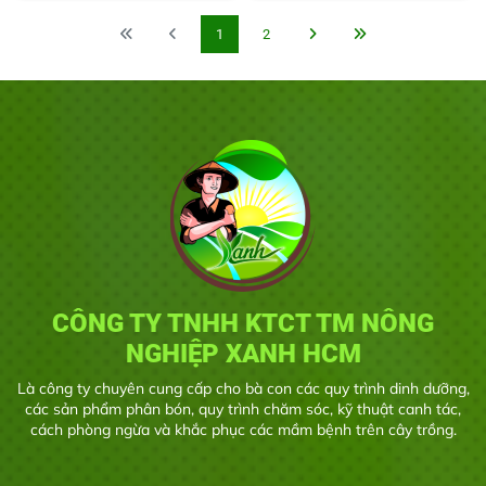
trái lớn nhanh,
Tăng năng
và đậu trái
XANH CÂY –
tròn đều và
suất và chất
đồng đều.
BÓNG QUẢ ⇒
1
2
mẫu mã đẹp.
lượng nông
Tăng kích cỡ
HẢ HỂ NHÀ
sản, tăng hiệu
hạt, củ, trái tối
NÔNG
quả kinh tế.
đa, nặng ký.
Tăng thời gian
Lớn trái, mẩy
bảo quản sau
hạt, to củ, nặng
thu hoạch.
zem, chắc
nhân.
Tăng sức đề
kháng, tăng
chống chịu thời
tiết bất lợi, hạn
chế suy cây
trong thời gian
CÔNG TY TNHH KTCT TM NÔNG
nuôi trái.
NGHIỆP XANH HCM
Là công ty chuyên cung cấp cho bà con các quy trình dinh dưỡng,
các sản phẩm phân bón, quy trình chăm sóc, kỹ thuật canh tác,
cách phòng ngừa và khắc phục các mầm bệnh trên cây trồng.