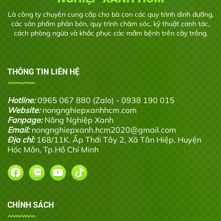
Là công ty chuyên cung cấp cho bà con các quy trình dinh dưỡng,
các sản phẩm phân bón, quy trình chăm sóc, kỹ thuật canh tác,
cách phòng ngừa và khắc phục các mầm bệnh trên cây trồng.
THÔNG TIN LIÊN HỆ
Hotline:
0965 067 880 (Zalo) - 0938 190 015
Website:
nongnghiepxanhhcm.com
Fanpage:
Nông Nghiệp Xanh
Email:
nongnghiepxanh.hcm2020@gmail.com
Địa chỉ:
168/11K, Ấp Thới Tây 2, Xã Tân Hiệp, Huyện
Hóc Môn, Tp.Hồ Chí Minh
CHÍNH SÁCH