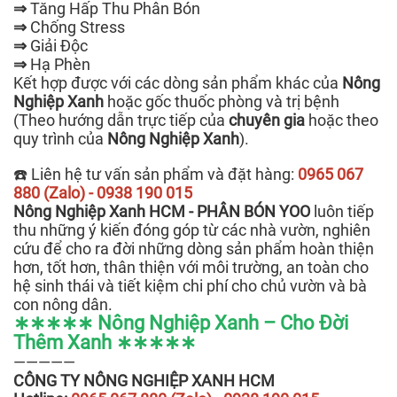
⇒
Tăng Hấp Thu Phân Bón
⇒
Chống Stress
⇒
Giải Độc
⇒
Hạ Phèn
Kết hợp được với các dòng sản phẩm khác của
Nông
Nghiệp Xanh
hoặc gốc thuốc phòng và trị bệnh
(Theo hướng dẫn trực tiếp của
chuyên gia
hoặc theo
quy trình của
Nông Nghiệp Xanh
).
☎️ Liên hệ tư vấn sản phẩm và đặt hàng:
0965 067
880 (Zalo) - 0938 190 015
Nông Nghiệp Xanh HCM - PHÂN BÓN YOO
luôn tiếp
thu những ý kiến đóng góp từ các nhà vườn, nghiên
cứu để cho ra đời những dòng sản phẩm hoàn thiện
hơn, tốt hơn, thân thiện với môi trường, an toàn cho
hệ sinh thái và tiết kiệm chi phí cho chủ vườn và bà
con nông dân.
∗∗∗∗∗ Nông Nghiệp Xanh – Cho Đời
Thêm Xanh ∗∗∗∗∗
—————
CÔNG TY NÔNG NGHIỆP XANH HCM