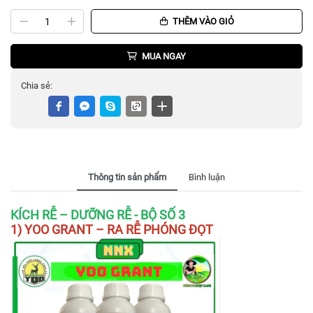
THÊM VÀO GIỎ
MUA NGAY
Chia sẻ:
Thông tin sản phẩm
Bình luận
KÍCH RỄ – DƯỠNG RỄ - BỘ SỐ 3
1) YOO GRANT – RA RỄ PHÓNG ĐỌT