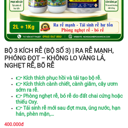
BỘ 3 KÍCH RỄ (BỘ SỐ 3) | RA RỄ MẠNH,
PHÓNG ĐỌT – KHÔNG LO VÀNG LÁ,
NGHẸT RỄ, BÕ RỄ
👉 Kích thích phục hồi và tái tạo bộ rễ.
👉 Kích thích cành chiết, cành giâm, cây ươm
sớm ra rễ.
👉 Phòng nghẹt rễ, bó rễ do đất chai cứng hoặc
thiếu Oxy.
👉 Tái sinh rễ mới sau đợt mưa, úng nước, hạn
hán, phèn mặn,…
400.000đ