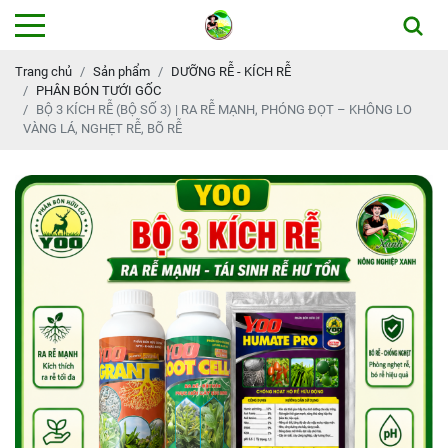
Trang chủ
Sản phẩm
DƯỠNG RỄ - KÍCH RỄ
PHÂN BÓN TƯỚI GỐC
BỘ 3 KÍCH RỄ (BỘ SỐ 3) | RA RỄ MẠNH, PHÓNG ĐỌT – KHÔNG LO
VÀNG LÁ, NGHẸT RỄ, BÕ RỄ