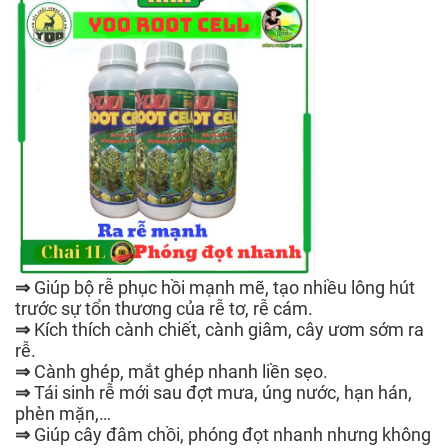
⇒
Giúp bộ rễ phục hồi mạnh mẽ, tạo nhiều lông hút
trước sự tổn thương của rễ tơ, rễ cám.
⇒
Kích thích cành chiết, cành giâm, cây ươm sớm ra
rễ.
⇒
Cành ghép, mắt ghép nhanh liền sẹo.
⇒
Tái sinh rễ mới sau đợt mưa, úng nước, hạn hán,
phèn mặn,…
⇒
Giúp cây đâm chồi, phóng đọt nhanh nhưng không