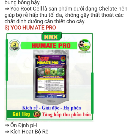
bung bông bậy.
⇒
Yoo Root Cell là sản phẩm dưới dạng Chelate nên
giúp bộ rễ hấp thu tối đa, không gây thất thoát các
chất dinh dưỡng cần thiết cho cây.
3) YOO HUMATE PRO
⇒
Ổn Định pH
⇒
Kích Hoạt Bộ Rễ