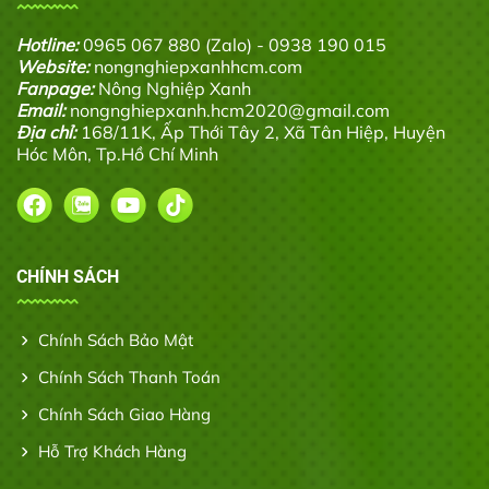
Hotline:
0965 067 880 (Zalo) - 0938 190 015
Website:
nongnghiepxanhhcm.com
Fanpage:
Nông Nghiệp Xanh
Email:
nongnghiepxanh.hcm2020@gmail.com
Địa chỉ:
168/11K, Ấp Thới Tây 2, Xã Tân Hiệp, Huyện
Hóc Môn, Tp.Hồ Chí Minh
CHÍNH SÁCH
Chính Sách Bảo Mật
Chính Sách Thanh Toán
Chính Sách Giao Hàng
Hỗ Trợ Khách Hàng