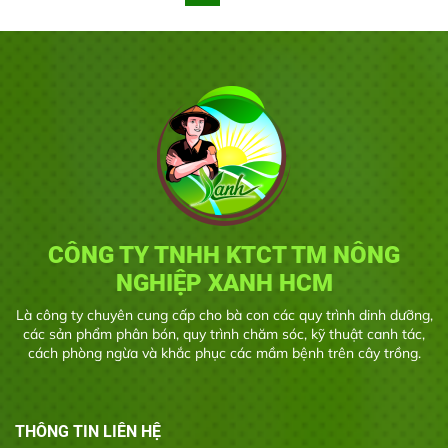
thất thoát do
THU PHÂN
thương do: Cơ
thời tiết.
BÓN TỐI ĐA
giới, úng nước,
hạn hán, phèn,
mặn, stress,…
Giúp cành
chiết, cành
giâm, cành
ươm,… mau ra
rễ Giúp bộ lá
phát triển dày,
xanh và bóng
mượt.
Giúp bung đọt,
CÔNG TY TNHH KTCT TM NÔNG
đọt non phát
NGHIỆP XANH HCM
triển mạnh,
mập đọt.
Là công ty chuyên cung cấp cho bà con các quy trình dinh dưỡng,
các sản phẩm phân bón, quy trình chăm sóc, kỹ thuật canh tác,
cách phòng ngừa và khắc phục các mầm bệnh trên cây trồng.
THÔNG TIN LIÊN HỆ