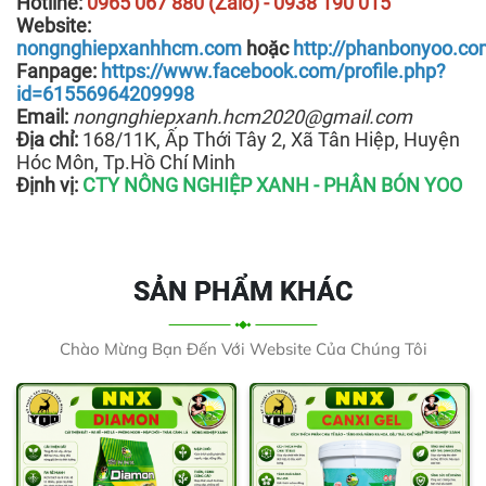
Hotline:
0965 067 880 (Zalo) - 0938 190 015
Website:
nongnghiepxanhhcm.com
hoặc
http://phanbonyoo.c
Fanpage:
https://www.facebook.com/profile.php?
id=61556964209998
Email:
nongnghiepxanh.hcm2020@gmail.com
Địa chỉ:
168/11K, Ấp Thới Tây 2, Xã Tân Hiệp, Huyện
Hóc Môn, Tp.Hồ Chí Minh
Định vị:
CTY NÔNG NGHIỆP XANH - PHÂN BÓN YOO
SẢN PHẨM KHÁC
Chào Mừng Bạn Đến Với Website Của Chúng Tôi